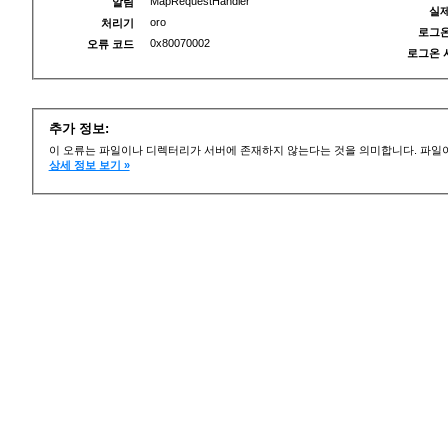
MapRequestHandler
알림
실제
oro
처리기
로그온
0x80070002
오류 코드
로그온 
추가 정보:
이 오류는 파일이나 디렉터리가 서버에 존재하지 않는다는 것을 의미합니다. 파일이
상세 정보 보기 »