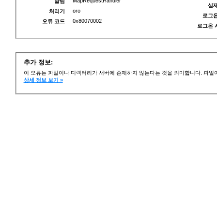
MapRequestHandler
알림
실제
oro
처리기
로그온
0x80070002
오류 코드
로그온 
추가 정보:
이 오류는 파일이나 디렉터리가 서버에 존재하지 않는다는 것을 의미합니다. 파일이
상세 정보 보기 »