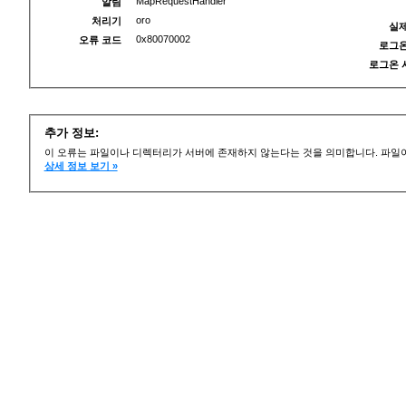
MapRequestHandler
알림
oro
처리기
실제
0x80070002
오류 코드
로그온
로그온 
추가 정보:
이 오류는 파일이나 디렉터리가 서버에 존재하지 않는다는 것을 의미합니다. 파일이
상세 정보 보기 »