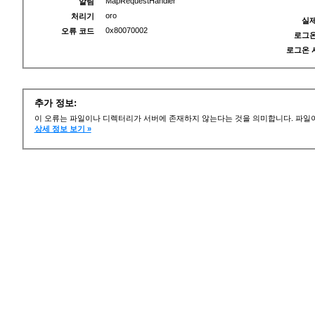
MapRequestHandler
알림
oro
처리기
실제
0x80070002
오류 코드
로그온
로그온 
추가 정보:
이 오류는 파일이나 디렉터리가 서버에 존재하지 않는다는 것을 의미합니다. 파일이
상세 정보 보기 »