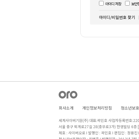
아이디 저장
보안
아이디/비밀번호 찾기
회사소개
개인정보처리방침
청소년보
세계사이버기원(주) 대표:곽민호 사업자등록번호:220-8
서울 중구 퇴계로27길 28(충무로3가) 한영빌딩 6층
제호 : 사이버오로 I 발행인 : 곽민호 I 편집인 : 정용진
청소년보호책임자 : 최병준 I 발행일자 : 2013년 7월 