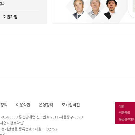
접속
회원가입
호정책
이용약관
운영정책
모바일버전
1-86538 통신판매업 신고번호:2011-서울중구-0579
[사업자정보확인]
 I 정기간행물 등록번호 : 서울, 아02753
26일