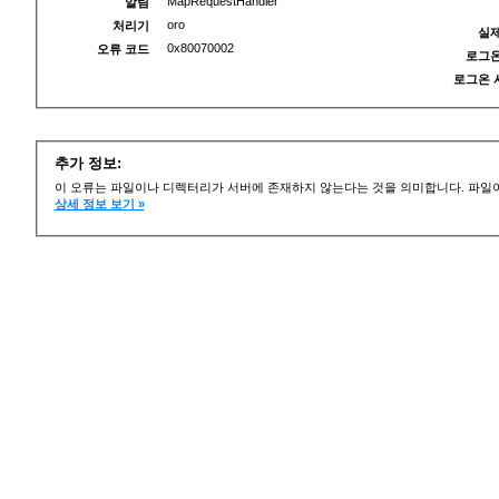
MapRequestHandler
알림
oro
처리기
실제
0x80070002
오류 코드
로그온
로그온 
추가 정보:
이 오류는 파일이나 디렉터리가 서버에 존재하지 않는다는 것을 의미합니다. 파일이
상세 정보 보기 »