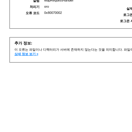
MapRequestHandler
알림
oro
처리기
실제
0x80070002
오류 코드
로그온
로그온 
추가 정보:
이 오류는 파일이나 디렉터리가 서버에 존재하지 않는다는 것을 의미합니다. 파일이
상세 정보 보기 »