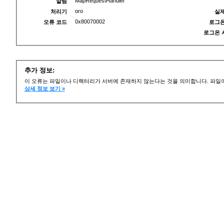
MapRequestHandler
알림
oro
처리기
실제
0x80070002
오류 코드
로그온
로그온 
추가 정보:
이 오류는 파일이나 디렉터리가 서버에 존재하지 않는다는 것을 의미합니다. 파일이
상세 정보 보기 »