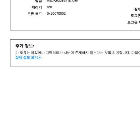
MapRequestHandler
알림
oro
처리기
실제
0x80070002
오류 코드
로그온
로그온 
추가 정보:
이 오류는 파일이나 디렉터리가 서버에 존재하지 않는다는 것을 의미합니다. 파일이
상세 정보 보기 »