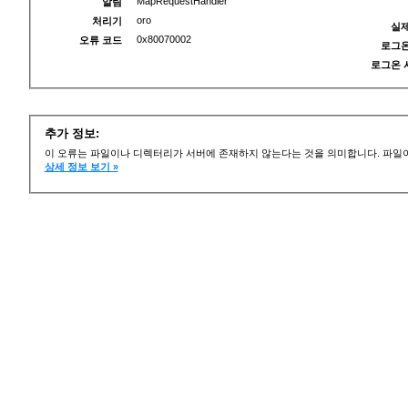
MapRequestHandler
알림
oro
처리기
실제
0x80070002
오류 코드
로그온
로그온 
추가 정보:
이 오류는 파일이나 디렉터리가 서버에 존재하지 않는다는 것을 의미합니다. 파일이
상세 정보 보기 »