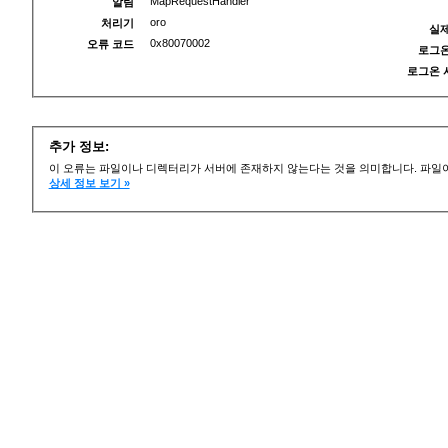
MapRequestHandler
알림
oro
처리기
실제
0x80070002
오류 코드
로그온
로그온 
추가 정보:
이 오류는 파일이나 디렉터리가 서버에 존재하지 않는다는 것을 의미합니다. 파일이
상세 정보 보기 »