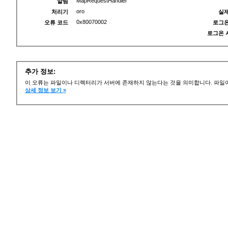
MapRequestHandler
알림
oro
처리기
실제
0x80070002
오류 코드
로그온
로그온 
추가 정보:
이 오류는 파일이나 디렉터리가 서버에 존재하지 않는다는 것을 의미합니다. 파일이
상세 정보 보기 »