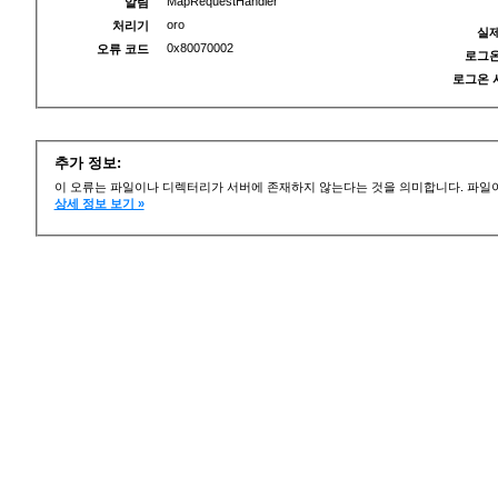
MapRequestHandler
알림
oro
처리기
실제
0x80070002
오류 코드
로그온
로그온 
추가 정보:
이 오류는 파일이나 디렉터리가 서버에 존재하지 않는다는 것을 의미합니다. 파일이
상세 정보 보기 »