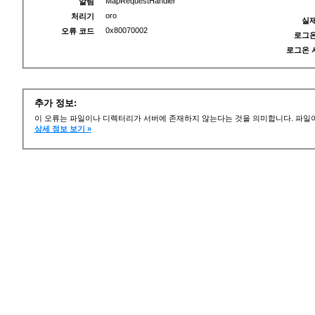
MapRequestHandler
알림
oro
처리기
실제
0x80070002
오류 코드
로그온
로그온 
추가 정보:
이 오류는 파일이나 디렉터리가 서버에 존재하지 않는다는 것을 의미합니다. 파일이
상세 정보 보기 »