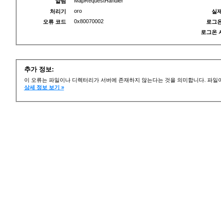
MapRequestHandler
알림
oro
처리기
실제
0x80070002
오류 코드
로그온
로그온 
추가 정보:
이 오류는 파일이나 디렉터리가 서버에 존재하지 않는다는 것을 의미합니다. 파일이
상세 정보 보기 »