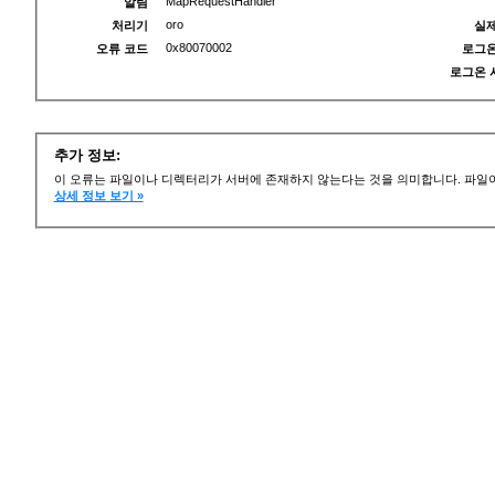
MapRequestHandler
알림
oro
처리기
실제
0x80070002
오류 코드
로그온
로그온 
추가 정보:
이 오류는 파일이나 디렉터리가 서버에 존재하지 않는다는 것을 의미합니다. 파일이
상세 정보 보기 »