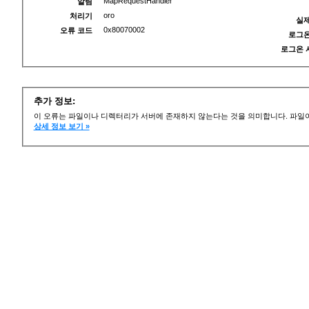
MapRequestHandler
알림
oro
처리기
실제
0x80070002
오류 코드
로그온
로그온 
추가 정보:
이 오류는 파일이나 디렉터리가 서버에 존재하지 않는다는 것을 의미합니다. 파일이
상세 정보 보기 »