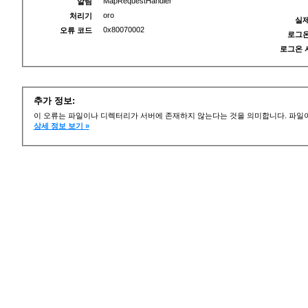
MapRequestHandler
알림
oro
처리기
실제
0x80070002
오류 코드
로그온
로그온 
추가 정보:
이 오류는 파일이나 디렉터리가 서버에 존재하지 않는다는 것을 의미합니다. 파일이
상세 정보 보기 »