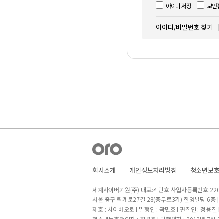
아이디 저장
보안
아이디/비밀번호 찾기
회사소개
개인정보처리방침
청소년보
세계사이버기원(주) 대표:곽민호 사업자등록번호:220-8
서울 중구 퇴계로27길 28(충무로3가) 한영빌딩 6층
제호 : 사이버오로 I 발행인 : 곽민호 I 편집인 : 정용진
청소년보호책임자 : 최병준 I 발행일자 : 2013년 7월 