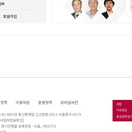
접속
회원가입
호정책
이용약관
운영정책
모바일버전
1-86538 통신판매업 신고번호:2011-서울중구-0579
[사업자정보확인]
 I 정기간행물 등록번호 : 서울, 아02753
26일