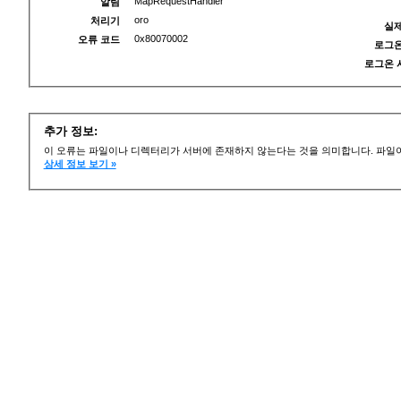
MapRequestHandler
알림
oro
처리기
실제
0x80070002
오류 코드
로그온
로그온 
추가 정보:
이 오류는 파일이나 디렉터리가 서버에 존재하지 않는다는 것을 의미합니다. 파일이
상세 정보 보기 »