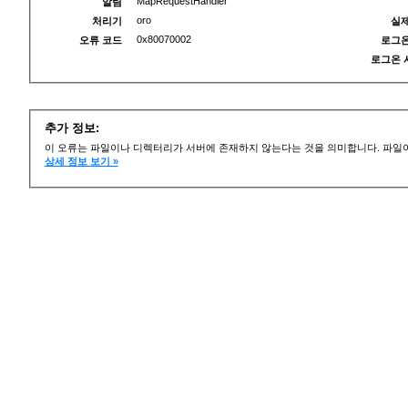
MapRequestHandler
알림
oro
처리기
실제
0x80070002
오류 코드
로그온
로그온 
추가 정보:
이 오류는 파일이나 디렉터리가 서버에 존재하지 않는다는 것을 의미합니다. 파일이
상세 정보 보기 »