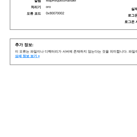
MapRequestHandler
알림
oro
처리기
실제
0x80070002
오류 코드
로그온
로그온 
추가 정보:
이 오류는 파일이나 디렉터리가 서버에 존재하지 않는다는 것을 의미합니다. 파일이
상세 정보 보기 »