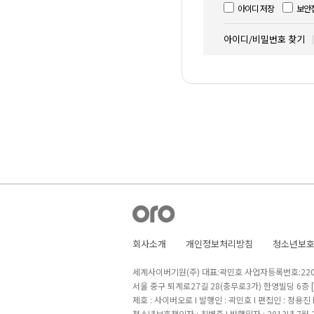
아이디 저장
보안
아이디/비밀번호 찾기
회사소개
개인정보처리방침
청소년보
세계사이버기원(주) 대표:곽민호 사업자등록번호:220-8
서울 중구 퇴계로27길 28(충무로3가) 한영빌딩 6층
제호 : 사이버오로 I 발행인 : 곽민호 I 편집인 : 정용진
청소년보호책임자 : 최병준 I 발행일자 : 2013년 7월 