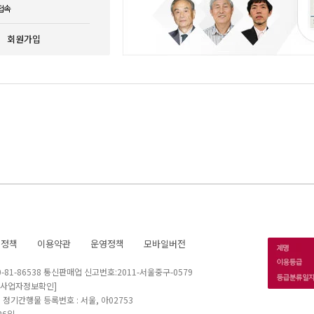
접속
회원가입
호정책
이용약관
운영정책
모바일버전
1-86538 통신판매업 신고번호:2011-서울중구-0579
[사업자정보확인]
 I 정기간행물 등록번호 : 서울, 아02753
26일