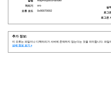
MapRequestHandler
알림
oro
처리기
실제
0x80070002
오류 코드
로그온
로그온 
추가 정보:
이 오류는 파일이나 디렉터리가 서버에 존재하지 않는다는 것을 의미합니다. 파일이
상세 정보 보기 »