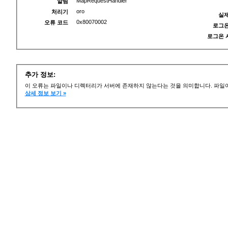
MapRequestHandler
알림
oro
처리기
실제
0x80070002
오류 코드
로그온
로그온 
추가 정보:
이 오류는 파일이나 디렉터리가 서버에 존재하지 않는다는 것을 의미합니다. 파일이
상세 정보 보기 »