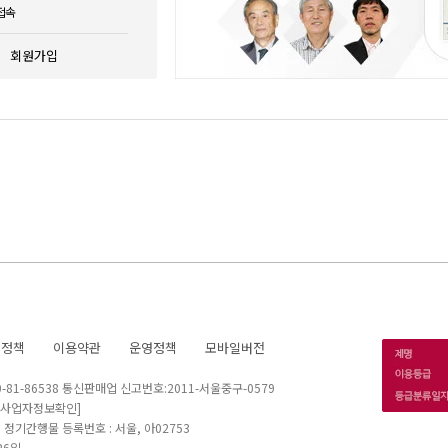
접속
회원가입
호정책
이용약관
운영정책
모바일버전
1-86538 통신판매업 신고번호:2011-서울중구-0579
[사업자정보확인]
 I 정기간행물 등록번호 : 서울, 아02753
26일