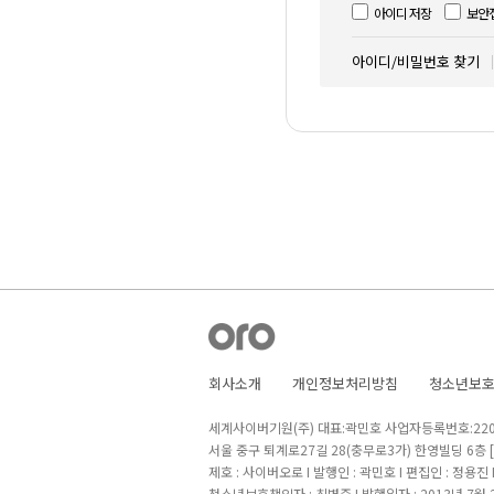
아이디 저장
보안
아이디/비밀번호 찾기
회사소개
개인정보처리방침
청소년보
세계사이버기원(주) 대표:곽민호 사업자등록번호:220-8
서울 중구 퇴계로27길 28(충무로3가) 한영빌딩 6층
제호 : 사이버오로 I 발행인 : 곽민호 I 편집인 : 정용진
청소년보호책임자 : 최병준 I 발행일자 : 2013년 7월 