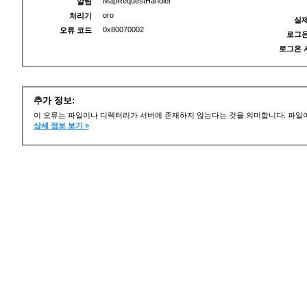
MapRequestHandler
알림
oro
처리기
실제
0x80070002
오류 코드
로그온
로그온 
추가 정보:
이 오류는 파일이나 디렉터리가 서버에 존재하지 않는다는 것을 의미합니다. 파일이
상세 정보 보기 »