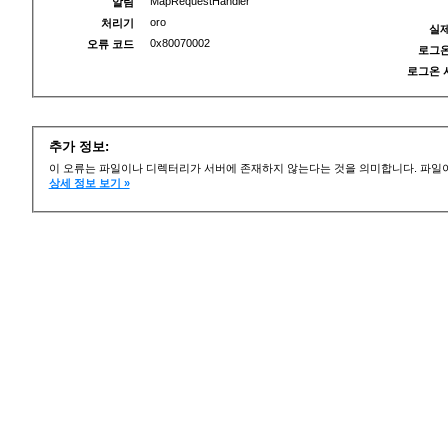
MapRequestHandler
알림
oro
처리기
실제
0x80070002
오류 코드
로그온
로그온 
추가 정보:
이 오류는 파일이나 디렉터리가 서버에 존재하지 않는다는 것을 의미합니다. 파일이
상세 정보 보기 »