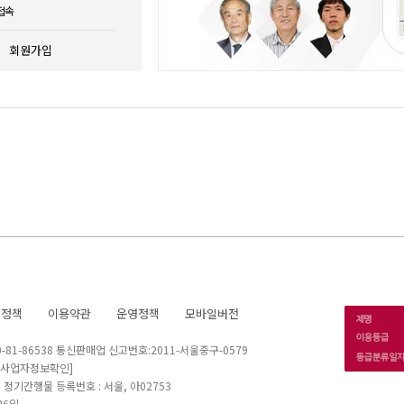
접속
회원가입
호정책
이용약관
운영정책
모바일버전
1-86538 통신판매업 신고번호:2011-서울중구-0579
[사업자정보확인]
 I 정기간행물 등록번호 : 서울, 아02753
26일