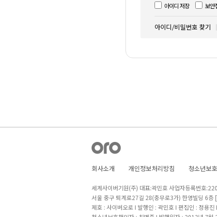
아이디 저장
보안
아이디/비밀번호 찾기
회사소개
개인정보처리방침
청소년보
세계사이버기원(주) 대표:곽민호 사업자등록번호:220-8
서울 중구 퇴계로27길 28(충무로3가) 한영빌딩 6층
제호 : 사이버오로 I 발행인 : 곽민호 I 편집인 : 정용진
청소년보호책임자 : 최병준 I 발행일자 : 2013년 7월 