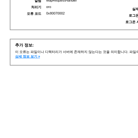
MapRequestHandler
알림
oro
처리기
실제
0x80070002
오류 코드
로그온
로그온 
추가 정보:
이 오류는 파일이나 디렉터리가 서버에 존재하지 않는다는 것을 의미합니다. 파일이
상세 정보 보기 »