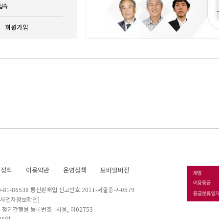
접속
회원가입
호정책
이용약관
운영정책
모바일버전
1-86538 통신판매업 신고번호:2011-서울중구-0579
[사업자정보확인]
 I 정기간행물 등록번호 : 서울, 아02753
26일