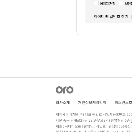
아이디 저장
보안
아이디/비밀번호 찾기
회사소개
개인정보처리방침
청소년보
세계사이버기원(주) 대표:곽민호 사업자등록번호:220-8
서울 중구 퇴계로27길 28(충무로3가) 한영빌딩 6층
제호 : 사이버오로 I 발행인 : 곽민호 I 편집인 : 정용진
청소년보호책임자 : 최병준 I 발행일자 : 2013년 7월 