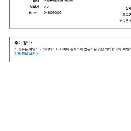
MapRequestHandler
알림
oro
처리기
실제
0x80070002
오류 코드
로그온
로그온 
추가 정보:
이 오류는 파일이나 디렉터리가 서버에 존재하지 않는다는 것을 의미합니다. 파일이
상세 정보 보기 »