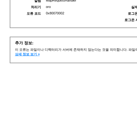
MapRequestHandler
알림
oro
처리기
실제
0x80070002
오류 코드
로그온
로그온 
추가 정보:
이 오류는 파일이나 디렉터리가 서버에 존재하지 않는다는 것을 의미합니다. 파일이
상세 정보 보기 »