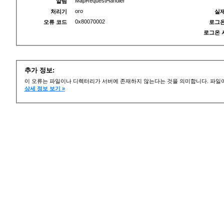
MapRequestHandler
알림
oro
처리기
실제
0x80070002
오류 코드
로그온
로그온 
추가 정보:
이 오류는 파일이나 디렉터리가 서버에 존재하지 않는다는 것을 의미합니다. 파일이
상세 정보 보기 »