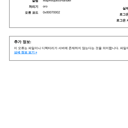
MapRequestHandler
알림
oro
처리기
실제
0x80070002
오류 코드
로그온
로그온 
추가 정보:
이 오류는 파일이나 디렉터리가 서버에 존재하지 않는다는 것을 의미합니다. 파일이
상세 정보 보기 »