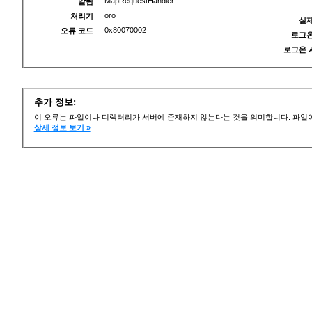
MapRequestHandler
알림
oro
처리기
실제
0x80070002
오류 코드
로그온
로그온 
추가 정보:
이 오류는 파일이나 디렉터리가 서버에 존재하지 않는다는 것을 의미합니다. 파일이
상세 정보 보기 »