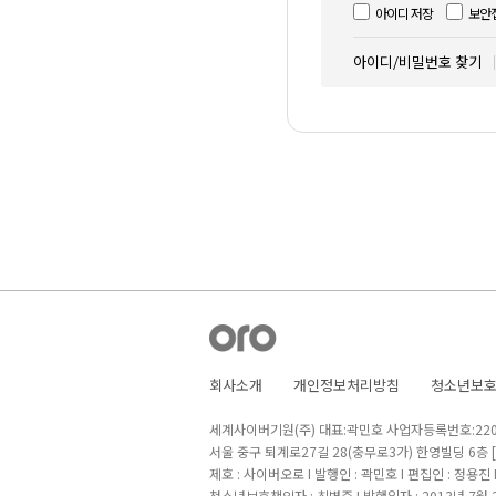
아이디 저장
보안
아이디/비밀번호 찾기
회사소개
개인정보처리방침
청소년보
세계사이버기원(주) 대표:곽민호 사업자등록번호:220-8
서울 중구 퇴계로27길 28(충무로3가) 한영빌딩 6층
제호 : 사이버오로 I 발행인 : 곽민호 I 편집인 : 정용진
청소년보호책임자 : 최병준 I 발행일자 : 2013년 7월 