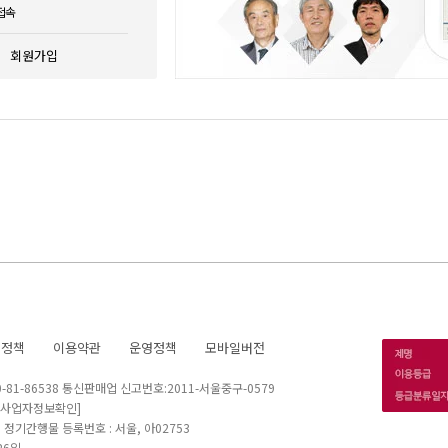
접속
회원가입
호정책
이용약관
운영정책
모바일버전
1-86538 통신판매업 신고번호:2011-서울중구-0579
[사업자정보확인]
 I 정기간행물 등록번호 : 서울, 아02753
26일