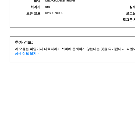
MapRequestHandler
알림
oro
처리기
실제
0x80070002
오류 코드
로그온
로그온 
추가 정보:
이 오류는 파일이나 디렉터리가 서버에 존재하지 않는다는 것을 의미합니다. 파일이
상세 정보 보기 »