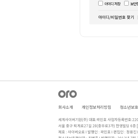
아이디 저장
보안
아이디/비밀번호 찾기
회사소개
개인정보처리방침
청소년보
세계사이버기원(주) 대표:곽민호 사업자등록번호:220-8
서울 중구 퇴계로27길 28(충무로3가) 한영빌딩 6층
제호 : 사이버오로 I 발행인 : 곽민호 I 편집인 : 정용진
청소년보호책임자 : 최병준 I 발행일자 : 2013년 7월 