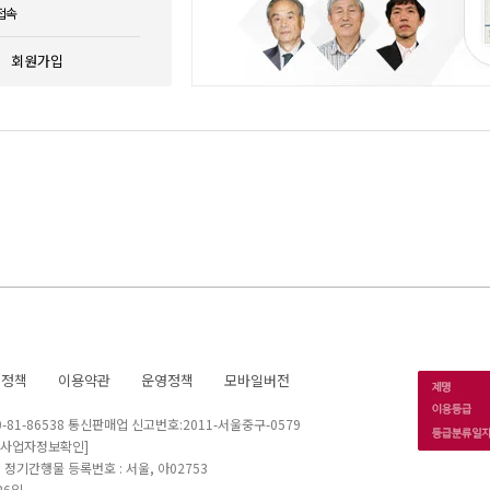
접속
회원가입
호정책
이용약관
운영정책
모바일버전
1-86538 통신판매업 신고번호:2011-서울중구-0579
[사업자정보확인]
 I 정기간행물 등록번호 : 서울, 아02753
26일