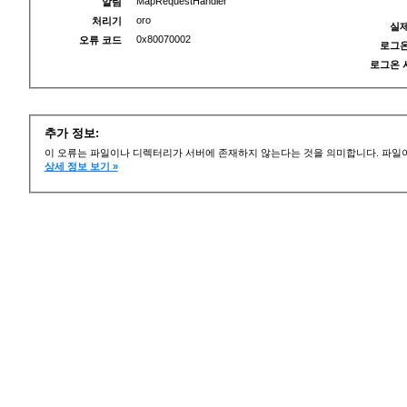
MapRequestHandler
알림
oro
처리기
실제
0x80070002
오류 코드
로그온
로그온 
추가 정보:
이 오류는 파일이나 디렉터리가 서버에 존재하지 않는다는 것을 의미합니다. 파일이
상세 정보 보기 »