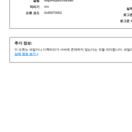
MapRequestHandler
알림
oro
처리기
실제
0x80070002
오류 코드
로그온
로그온 
추가 정보:
이 오류는 파일이나 디렉터리가 서버에 존재하지 않는다는 것을 의미합니다. 파일이
상세 정보 보기 »