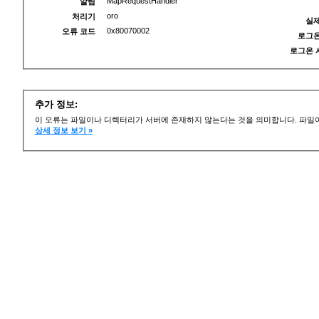
MapRequestHandler
알림
oro
처리기
실제
0x80070002
오류 코드
로그온
로그온 
추가 정보:
이 오류는 파일이나 디렉터리가 서버에 존재하지 않는다는 것을 의미합니다. 파일이
상세 정보 보기 »