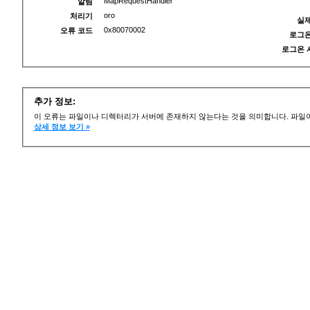
MapRequestHandler
알림
oro
처리기
실제
0x80070002
오류 코드
로그온
로그온 
추가 정보:
이 오류는 파일이나 디렉터리가 서버에 존재하지 않는다는 것을 의미합니다. 파일이
상세 정보 보기 »