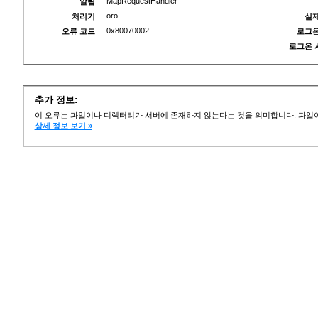
MapRequestHandler
알림
oro
처리기
실제
0x80070002
오류 코드
로그온
로그온 
추가 정보:
이 오류는 파일이나 디렉터리가 서버에 존재하지 않는다는 것을 의미합니다. 파일이
상세 정보 보기 »