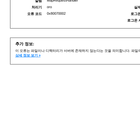
MapRequestHandler
알림
oro
처리기
실제
0x80070002
오류 코드
로그온
로그온 
추가 정보:
이 오류는 파일이나 디렉터리가 서버에 존재하지 않는다는 것을 의미합니다. 파일이
상세 정보 보기 »