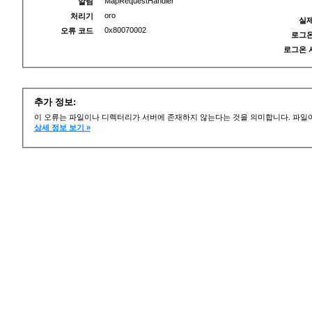
MapRequestHandler
알림
oro
처리기
실제
0x80070002
오류 코드
로그온
로그온 
추가 정보:
이 오류는 파일이나 디렉터리가 서버에 존재하지 않는다는 것을 의미합니다. 파일이
상세 정보 보기 »