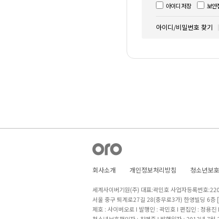
아이디 저장
보안
아이디/비밀번호 찾기
회사소개
개인정보처리방침
청소년보
세계사이버기원(주) 대표:곽민호 사업자등록번호:220-8
서울 중구 퇴계로27길 28(충무로3가) 한영빌딩 6층
제호 : 사이버오로 I 발행인 : 곽민호 I 편집인 : 정용진
청소년보호책임자 : 최병준 I 발행일자 : 2013년 7월 