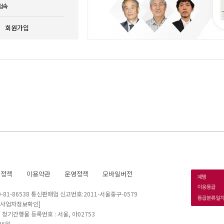
접속
회원가입
호정책
이용약관
운영정책
모바일버전
1-86538 통신판매업 신고번호:2011-서울중구-0579
[사업자정보확인]
 I 정기간행물 등록번호 : 서울, 아02753
26일