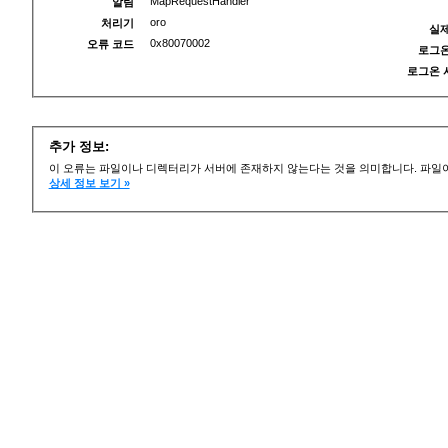
MapRequestHandler
알림
oro
처리기
실제
0x80070002
오류 코드
로그온
로그온 
추가 정보:
이 오류는 파일이나 디렉터리가 서버에 존재하지 않는다는 것을 의미합니다. 파일이
상세 정보 보기 »