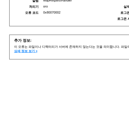
MapRequestHandler
알림
oro
처리기
실제
0x80070002
오류 코드
로그온
로그온 
추가 정보:
이 오류는 파일이나 디렉터리가 서버에 존재하지 않는다는 것을 의미합니다. 파일이
상세 정보 보기 »