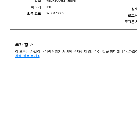
MapRequestHandler
알림
oro
처리기
실제
0x80070002
오류 코드
로그온
로그온 
추가 정보:
이 오류는 파일이나 디렉터리가 서버에 존재하지 않는다는 것을 의미합니다. 파일이
상세 정보 보기 »